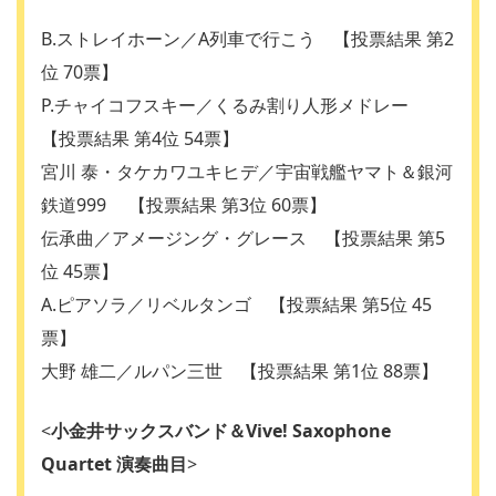
B.ストレイホーン／A列車で行こう 【投票結果 第2
位 70票】
P.チャイコフスキー／くるみ割り人形メドレー
【投票結果 第4位 54票】
宮川 泰・タケカワユキヒデ／宇宙戦艦ヤマト＆銀河
鉄道999 【投票結果 第3位 60票】
伝承曲／アメージング・グレース 【投票結果 第5
位 45票】
A.ピアソラ／リベルタンゴ 【投票結果 第5位 45
票】
大野 雄二／ルパン三世 【投票結果 第1位 88票】
<
小金井サックスバンド＆Vive! Saxophone
Quartet 演奏曲目
>