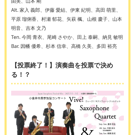
由美、山本 剛
Alt. 家入 義郎、伊藤 愛結、伊東 紀明、高田 萌里、
平原 瑠俐香、村瀬 郁花、矢萩 楓、山根 慶子、山本
明音、吉本 文乃
Ten. 今岡 青衣、尾崎 さやか、田上 泰嗣、納見 敏明
Bar. 因幡 優希、杉本 信幸、高橋 久美、多田 裕亮
【投票終了！】演奏曲を投票で決め
る！？