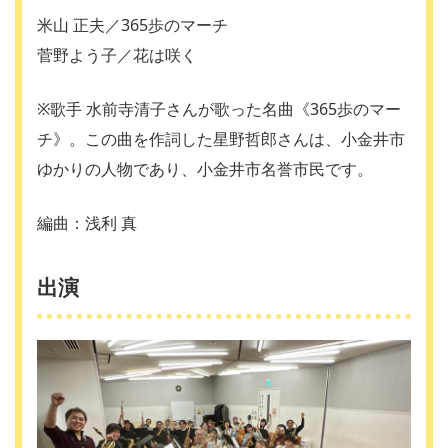
米山 正夫／365歩のマーチ
菅野よう子／花は咲く
※歌手 水前寺清子さんが歌った名曲《365歩のマー
チ》。この曲を作詞した星野哲郎さんは、小金井市
ゆかりの人物であり、小金井市名誉市民です。
編曲：浅利 真
出演