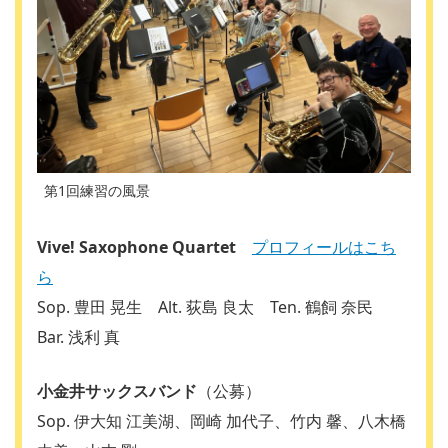
第1回練習の風景
Vive! Saxophone Quartet
プロフィールはこち
ら
Sop. 豊田 晃生 Alt. 荻島 良太 Ten. 鶴飼 奈民
Bar. 浅利 真
小金井サックスバンド
（公募）
Sop. 伊大知 江美湖、岡崎 加代子、竹内 馨、八木橋