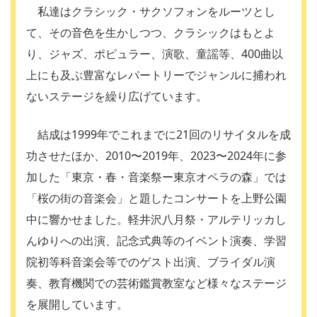
私達はクラシック・サクソフォンをルーツとし
て、その音色を生かしつつ、クラシックはもとよ
り、ジャズ、ポピュラー、演歌、童謡等、400曲以
上にも及ぶ豊富なレパートリーでジャンルに捕われ
ないステージを繰り広げています。
結成は1999年でこれまでに21回のリサイタルを成
功させたほか、2010〜2019年、2023〜2024年に参
加した「東京・春・音楽祭ー東京オペラの森」では
「桜の街の音楽会」と題したコンサートを上野公園
中に響かせました。軽井沢八月祭・アルテリッカし
んゆりへの出演、記念式典等のイベント演奏、学習
院初等科音楽会等でのゲスト出演、ブライダル演
奏、教育機関での芸術鑑賞教室など様々なステージ
を展開しています。