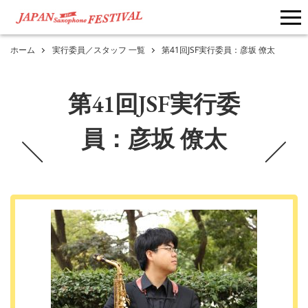
me
ホーム
実行委員／スタッフ 一覧
第41回JSF実行委員：彦坂 僚太
第41回JSF実行委
員：彦坂 僚太