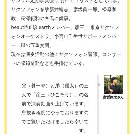
サンブル定期演奏会 においてソリストとして出演。
サクソフォンを故新井靖志、彦坂眞一郎、松原孝
政、長澤範和の各氏に師事。
beautiful 珍 earthメンバー、彦三 、東京サクソフ
ォンオーケストラ、小宮山千生世サポートメンバ
ー、風の五重奏団、
現在は演奏活動の他にサクソフォン講師、コンサー
トの収録業務なども手掛けている。
父（眞一郎）と弟（優太）の三
人で「彦三（ひこぞう）」の名
前で演奏動画を上げています。
息抜き程度にやっておりますの
でご覧いただけましたら幸いで
す。